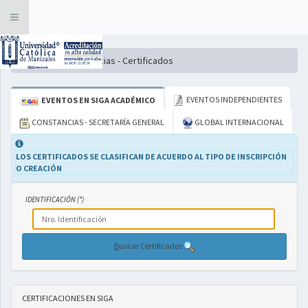
Toggle
navigation
Inicio
Constancias - Certificados
EVENTOS INDEPENDIENTES
EVENTOS EN SIGA ACADÉMICO
CONSTANCIAS - SECRETARÍA GENERAL
GLOBAL INTERNACIONAL
LOS CERTIFICADOS SE CLASIFICAN DE ACUERDO AL TIPO DE INSCRIPCIÓN
O CREACIÓN
IDENTIFICACIÓN (*)
B
uscar Certificados
CERTIFICACIONES EN SIGA